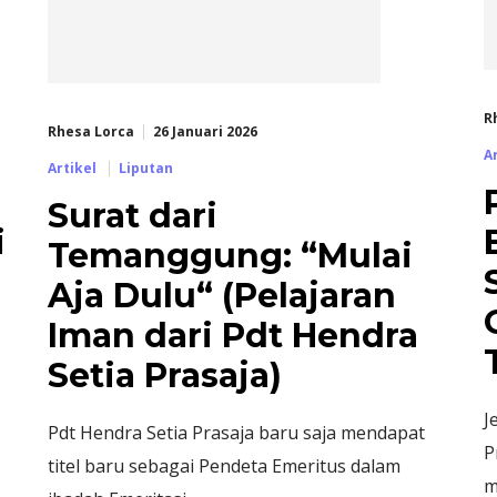
R
Rhesa Lorca
26 Januari 2026
A
Artikel
Liputan
Surat dari
i
Temanggung: “Mulai
Aja Dulu“ (Pelajaran
Iman dari Pdt Hendra
Setia Prasaja)
J
Pdt Hendra Setia Prasaja baru saja mendapat
P
titel baru sebagai Pendeta Emeritus dalam
m