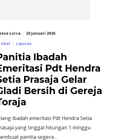
hesa Lorca
20 Januari 2026
rtikel
Liputan
Panitia Ibadah
Emeritasi Pdt Hendra
Setia Prasaja Gelar
Gladi Bersih di Gereja
Toraja
elang ibadah emeritasi Pdt Hendra Setia
rasaja yang tinggal hitungan 1 minggu
embuat panitia segera…