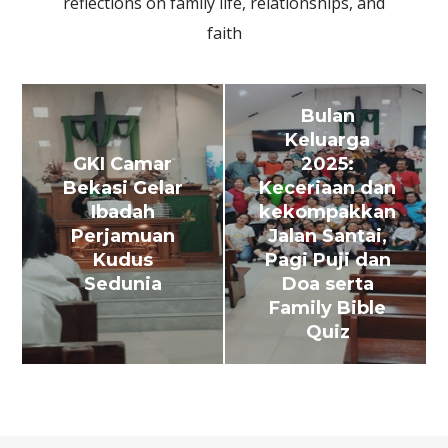
reflections on family life, relationships, and
faith
Bulan
Keluarga
GKI Camar
2025:
Bekasi Gelar
Keceriaan dan
Ibadah
kekompakkan
Perjamuan
Jalan Santai,
Kudus
Pagi Puji dan
Sedunia
Doa serta
Family Bible
Quiz