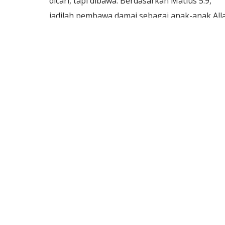
dicari, tapi dibawa. Berdasarkan Matius 5:9,
jadilah pembawa damai sebagai anak-anak All
di gereja dan kehidupan.