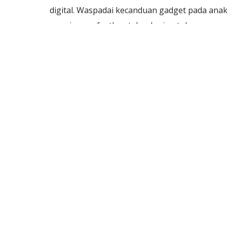
digital. Waspadai kecanduan gadget pada ana
remaja, manfaatkan teknologi untuk
memuliakan Allah.