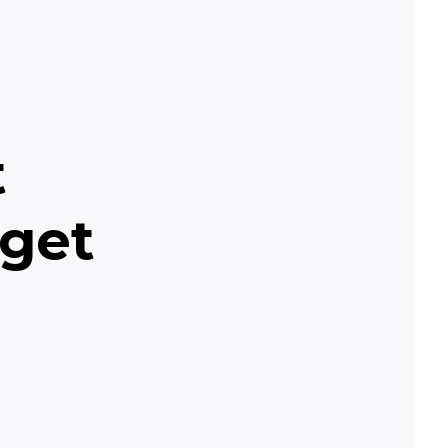
t
get