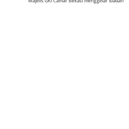
Majelis GKI Camar Bekasi menggelar ibadah
syukur awal…