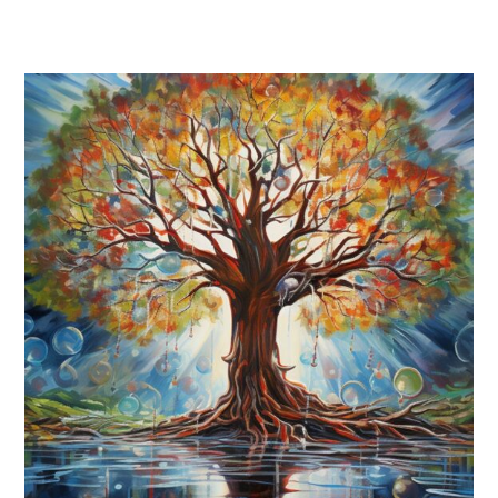
Buah
Roh
dalam
Alkitab
–
Renungan
Kristen